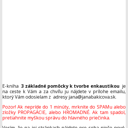
E-kniha
3 základné pomôcky k tvorbe enkaustikou
je
na ceste k Vám a za chvíľu ju nájdete v prílohe emailu,
ktorý Vám odosielam z adresy jana@janabakicova.sk.
Pozor! Ak nepríde do 1 minúty, mrknite do SPAMu alebo
zložky PROPAGÁCIE, alebo HROMADNÉ. Ak tam spadol,
pretiahnite myškou správu do hlavného priečinka.
Verím, že na jej stránkach nájdete pre seba niečo nové,