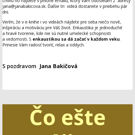
chvíľu ho nájdete v prílohe emailu, ktorý Vám odosielam z adresy
jana@janabakicova.sk. Ďalšie tri videá dostanete v priebehu pár
dni.
Verím, že v e-knihe i vo videách nájdete pre seba niečo nové,
inšpiráciu a motiváciu pre Váš život. Enkaustika je jednoduché
a hravé tvorenie, kde nie sú nutné umelecké schopnosti
a vedomosti. S
enkaustikou sa dá začať v každom veku
.
Prinesie Vám radosť tvoriť, relax a oddych.
S pozdravom
Jana Bakičová
Čo ešte