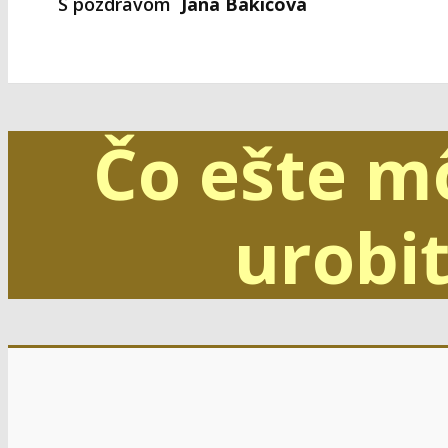
S pozdravom
Jana Bakičová
Čo ešte m
urobiť