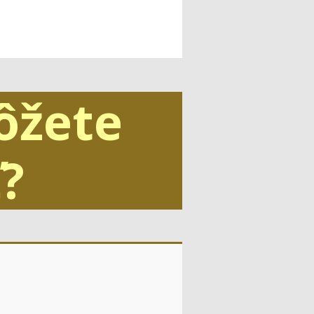
ôžete
?