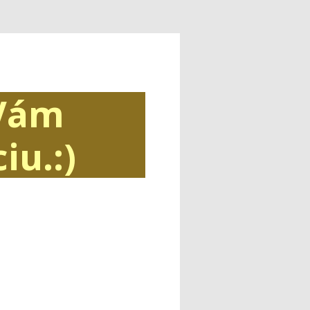
Vám
iu.:)