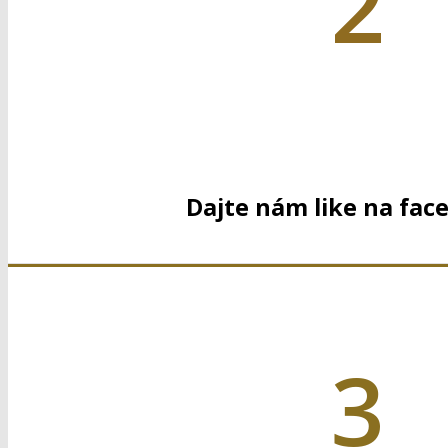
2
Dajte nám like na fac
3