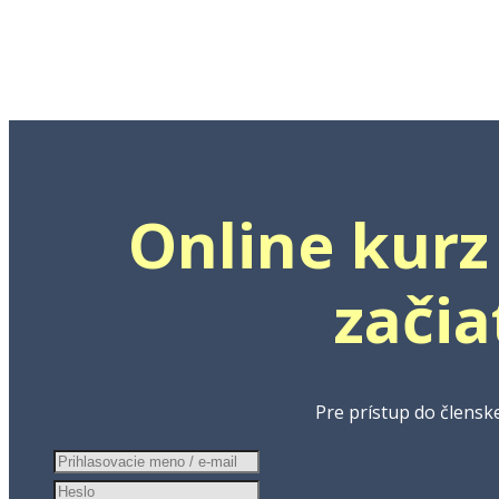
Online kurz
zači
Pre prístup do členske