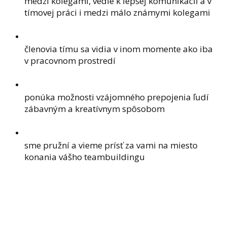
medzi kolegami, vedie k lepšej komunikácií a v
tímovej práci i medzi málo známymi kolegami
členovia tímu sa vidia v inom momente ako iba
v pracovnom prostredí
ponúka možnosti vzájomného prepojenia ľudí
zábavným a kreatívnym spôsobom
sme pružní a vieme prísť za vami na miesto
konania vášho teambuildingu