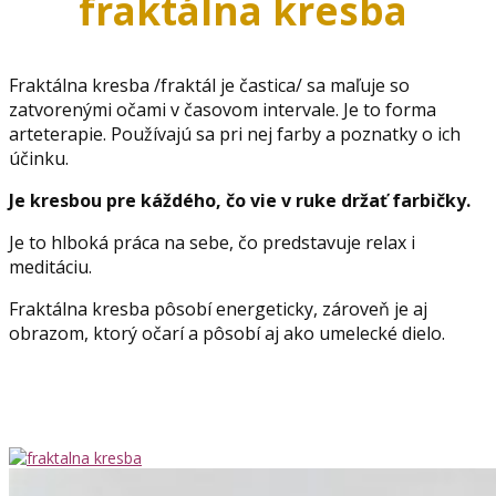
fraktálna kresba
Fraktálna kresba /fraktál je častica/ sa maľuje so
zatvorenými očami v časovom intervale. Je to forma
arteterapie. Používajú sa pri nej farby a poznatky o ich
účinku.
Je kresbou pre káždého, čo vie v ruke držať farbičky.
Je to hlboká práca na sebe, čo predstavuje relax i
meditáciu.
Fraktálna kresba pôsobí energeticky, zároveň je aj
obrazom, ktorý očarí a pôsobí aj ako umelecké dielo.