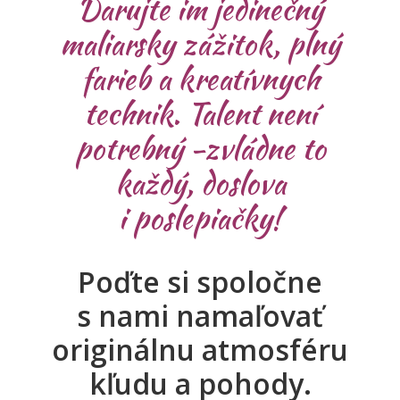
Darujte im jedinečný
maliarsky zážitok, plný
farieb a kreatívnych
technik. Talent není
potrebný -zvládne to
každý, doslova
i poslepiačky!
Poďte si spoločne
s nami namaľovať
originálnu atmosféru
kľudu a pohody.