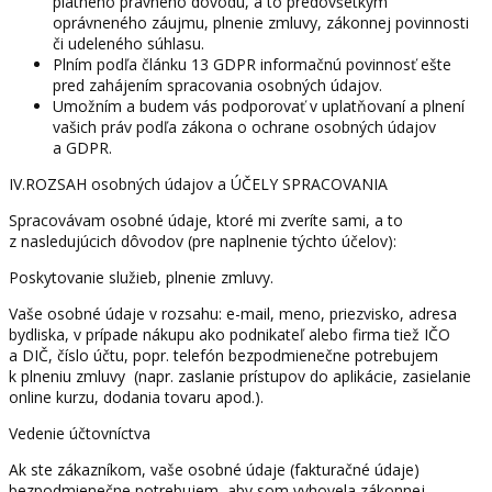
platného právneho dôvodu, a to predovšetkým
oprávneného záujmu, plnenie zmluvy, zákonnej povinnosti
či udeleného súhlasu.
Plním podľa článku 13 GDPR informačnú povinnosť ešte
pred zahájením spracovania osobných údajov.
Umožním a budem vás podporovať v uplatňovaní a plnení
vašich práv podľa zákona o ochrane osobných údajov
a GDPR.
IV.ROZSAH osobných údajov a ÚČELY SPRACOVANIA
Spracovávam osobné údaje, ktoré mi zveríte sami, a to
z nasledujúcich dôvodov (pre naplnenie týchto účelov):
Poskytovanie služieb, plnenie zmluvy.
Vaše osobné údaje v rozsahu: e-mail, meno, priezvisko, adresa
bydliska, v prípade nákupu ako podnikateľ alebo firma tiež IČO
a DIČ, číslo účtu, popr. telefón bezpodmienečne potrebujem
k plneniu zmluvy
(napr. zaslanie prístupov do aplikácie, zasielanie
online kurzu, dodania tovaru apod.).
Vedenie účtovníctva
Ak ste zákazníkom, vaše osobné údaje (fakturačné údaje)
bezpodmienečne potrebujem, aby som vyhovela zákonnej