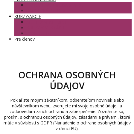
FRAKTÁLNA KRESBA SYMBOLY
UMELECKÝ FRAKTÁL
KURZY/AKCIE
ART TEAMBUILDING
KURZY V MESTÁCH
Zážitkové kurzy
Pre členov
OCHRANA OSOBNÝCH
ÚDAJOV
Pokiaľ ste mojim zákazníkom, odberateľom noviniek alebo
návštevníkom webu, zverujete mi svoje osobné údaje. Ja
zodpovedám za ich ochranu a zabezpečenie. Zoznámte sa,
prosím, s ochranou osobných údajov, zásadami a právami, ktoré
máte v súvislosti s GDPR (Nariadenie o ochrane osobných údajov
v rámci EU).