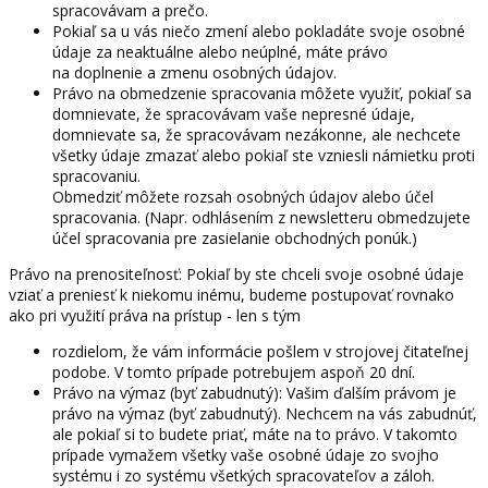
spracovávam a prečo.
Pokiaľ sa u vás niečo zmení alebo pokladáte svoje osobné
údaje za neaktuálne alebo neúplné, máte právo
na doplnenie a zmenu osobných údajov.
Právo na obmedzenie spracovania môžete využiť, pokiaľ sa
domnievate, že spracovávam vaše nepresné údaje,
domnievate sa, že spracovávam nezákonne, ale nechcete
všetky údaje zmazať alebo pokiaľ ste vzniesli námietku proti
spracovaniu.
Obmedziť môžete rozsah osobných údajov alebo účel
spracovania. (Napr. odhlásením z newsletteru obmedzujete
účel spracovania pre zasielanie obchodných ponúk.)
Právo na prenositeľnosť: Pokiaľ by ste chceli svoje osobné údaje
vziať a preniesť k niekomu inému, budeme postupovať rovnako
ako pri využití práva na prístup - len s tým
rozdielom, že vám informácie pošlem v strojovej čitateľnej
podobe. V tomto prípade potrebujem aspoň 20 dní.
Právo na výmaz (byť zabudnutý): Vašim ďalším právom je
právo na výmaz (byť zabudnutý). Nechcem na vás zabudnúť,
ale pokiaľ si to budete priať, máte na to právo. V takomto
prípade vymažem všetky vaše osobné údaje zo svojho
systému i zo systému všetkých spracovateľov a záloh.