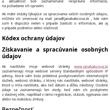
a aktuálnosť boli zaznamenané nesprávne informácie,
na požiadanie ich opravím.
Ak máte otázky týkajúce sa spracovania vašich osobných údajov,
môžete ich smerovať na mail: jana@janabakicova.sk , kde vám
som k dispozícii nielen v prípade žiadosti o informácie, ale aj
v prípade podnetov alebo sťažností.
Kódex ochrany údajov
Získavanie a spracúvanie osobných
údajov
Ak navštívite moje webové stránky
www.janabakicova.sk
zaznamenajú moje webové servery štandardným spôsobom IP
adresy, ktorá vám bola pridelená poskytovateľom internetových
služieb, webovú stránku, z ktorej nás navštívite, webové stránky,
ktoré u mňa navštívite, ako tiež dátum a dĺžku návštevy. Osobné
údaje sa zaznamenajú len vtedy, keď nám ich poskytnete
z vlastnej vôle, napríklad v rámci registrácie, otázok, vypísania cien
alebo na realizáciu zmluvy.
Bezpečnosť