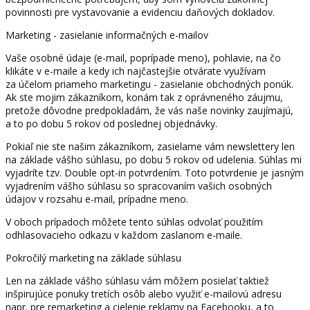
povinnosti pre vystavovanie a evidenciu daňových dokladov.
Marketing - zasielanie informačných e-mailov
Vaše osobné údaje (e-mail, poprípade meno), pohlavie, na čo
klikáte v e-maile a kedy ich najčastejšie otvárate využívam
za účelom priameho marketingu - zasielanie obchodných ponúk.
Ak ste mojim zákazníkom, konám tak z oprávneného záujmu,
pretože dôvodne predpokladám, že vás naše novinky zaujímajú,
a to po dobu 5 rokov od poslednej objednávky.
Pokiaľ nie ste našim zákazníkom, zasielame vám newslettery len
na základe vášho súhlasu, po dobu 5 rokov od udelenia. Súhlas mi
vyjadríte tzv. Double opt-in potvrdením. Toto potvrdenie je jasným
vyjadrením vášho súhlasu so spracovaním vašich osobných
údajov v rozsahu e-mail, prípadne meno.
V oboch prípadoch môžete tento súhlas odvolať použitím
odhlasovacieho odkazu v každom zaslanom e-maile.
Pokročilý marketing na základe súhlasu
Len na základe vášho súhlasu vám môžem posielať taktiež
inšpirujúce ponuky tretích osôb alebo využiť e-mailovú adresu
napr. pre remarketing a cielenie reklamy na Facebooku, a to