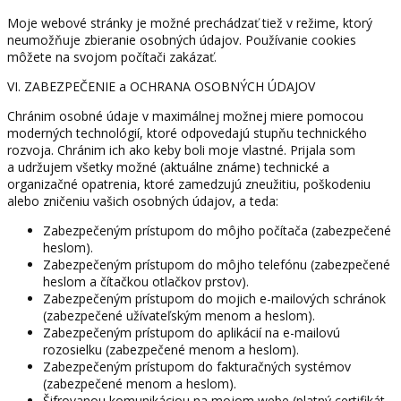
Moje webové stránky je možné prechádzať tiež v režime, ktorý
neumožňuje zbieranie osobných údajov. Používanie cookies
môžete na svojom počítači zakázať.
VI. ZABEZPEČENIE a OCHRANA OSOBNÝCH ÚDAJOV
Chránim osobné údaje v maximálnej možnej miere pomocou
moderných technológií, ktoré odpovedajú stupňu technického
rozvoja. Chránim ich ako keby boli moje vlastné. Prijala som
a udržujem všetky možné (aktuálne známe) technické a
organizačné opatrenia, ktoré zamedzujú zneužitiu, poškodeniu
alebo zničeniu vašich osobných údajov, a teda:
Zabezpečeným prístupom do môjho počítača (zabezpečené
heslom).
Zabezpečeným prístupom do môjho telefónu (zabezpečené
heslom a čítačkou otlačkov prstov).
Zabezpečeným prístupom do mojich e-mailových schránok
(zabezpečené užívateľským menom a heslom).
Zabezpečeným prístupom do aplikácií na e-mailovú
rozosielku (zabezpečené menom a heslom).
Zabezpečeným prístupom do fakturačných systémov
(zabezpečené menom a heslom).
Šifrovanou komunikáciou na mojom webe (platný certifikát