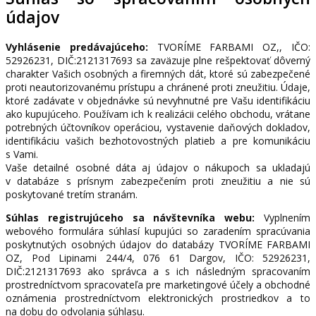
údajov
Vyhlásenie predávajúceho:
TVORÍME FARBAMI OZ,, IČO:
52926231, DIČ:2121317693 sa zaväzuje plne rešpektovať dôverný
charakter Vašich osobných a firemných dát, ktoré sú zabezpečené
proti neautorizovanému prístupu a chránené proti zneužitiu. Údaje,
ktoré zadávate v objednávke sú nevyhnutné pre Vašu identifikáciu
ako kupujúceho. Používam ich k realizácii celého obchodu, vrátane
potrebných účtovníkov operáciou, vystavenie daňových dokladov,
identifikáciu vašich bezhotovostných platieb a pre komunikáciu
s Vami.
Vaše detailné osobné dáta aj údajov o nákupoch sa ukladajú
v databáze s prísnym zabezpečením proti zneužitiu a nie sú
poskytované tretím stranám.
Súhlas registrujúceho sa návštevníka webu:
Vyplnením
webového formulára súhlasí kupujúci so zaradením spracúvania
poskytnutých osobných údajov do databázy TVORÍME FARBAMI
OZ, Pod Lipinami 244/4, 076 61 Dargov, IČO: 52926231,
DIČ:2121317693 ako správca a s ich následným spracovaním
prostredníctvom spracovateľa pre marketingové účely a obchodné
oznámenia prostredníctvom elektronických prostriedkov a to
na dobu do odvolania súhlasu.