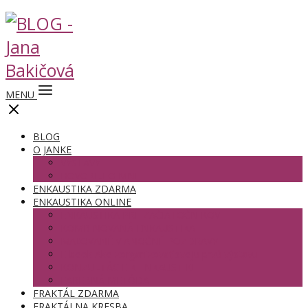
MENU
BLOG
O JANKE
VÝSTAVY
HOVORILI O MNE
ENKAUSTIKA ZDARMA
ENKAUSTIKA ONLINE
ENKAUSTIKA PRE ZAČIATOČNÍKOV
KOMBINOVANÁ ENKAUSTIKA
MAĽOVANÉ VIANOČNÉ POZDRAVY
E-book Ako zorganizovať svoju prvú výstavu
KONZULTÁCIE K ENKAUSTIKE
FAREBNÁ METÓDA
FRAKTÁL ZDARMA
FRAKTÁLNA KRESBA