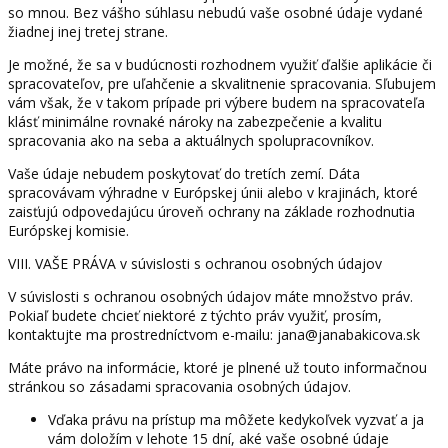
so mnou. Bez vášho súhlasu nebudú vaše osobné údaje vydané
žiadnej inej tretej strane.
Je možné, že sa v budúcnosti rozhodnem využiť ďalšie aplikácie či
spracovateľov, pre uľahčenie a skvalitnenie spracovania. Sľubujem
vám však, že v takom prípade pri výbere budem na spracovateľa
klásť minimálne rovnaké nároky na zabezpečenie a kvalitu
spracovania ako na seba a aktuálnych spolupracovníkov.
Vaše údaje nebudem poskytovať do tretích zemí. Dáta
spracovávam výhradne v Európskej únii alebo v krajinách, ktoré
zaisťujú odpovedajúcu úroveň ochrany na základe rozhodnutia
Európskej komisie.
VIII. VAŠE PRÁVA v súvislosti s ochranou osobných údajov
V súvislosti s ochranou osobných údajov máte množstvo práv.
Pokiaľ budete chcieť niektoré z týchto práv využiť, prosím,
kontaktujte ma prostredníctvom e-mailu: jana@janabakicova.sk
Máte právo na informácie, ktoré je plnené už touto informačnou
stránkou so zásadami spracovania osobných údajov.
Vďaka právu na prístup ma môžete kedykoľvek vyzvať a ja
vám doložím v lehote 15 dní, aké vaše osobné údaje