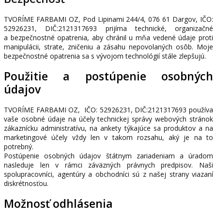
TVORÍME FARBAMI OZ, Pod Lipinami 244/4, 076 61 Dargov, IČO:
52926231, DIČ:2121317693 prijíma technické, organizačné
a bezpečnostné opatrenia, aby chránil u mňa vedené údaje proti
manipulácii, strate, zničeniu a zásahu nepovolaných osôb. Moje
bezpečnostné opatrenia sa s vývojom technológií stále zlepšujú.
Použitie a postúpenie osobných
údajov
TVORÍME FARBAMI OZ, IČO: 52926231, DIČ:2121317693 používa
vaše osobné údaje na účely technickej správy webových stránok
zákaznícku administratívu, na ankety týkajúce sa produktov a na
marketingové účely vždy len v takom rozsahu, aký je na to
potrebný.
Postúpenie osobných údajov štátnym zariadeniam a úradom
nasleduje len v rámci záväzných právnych predpisov. Naši
spolupracovníci, agentúry a obchodníci sú z našej strany viazaní
diskrétnosťou.
Možnosť odhlásenia