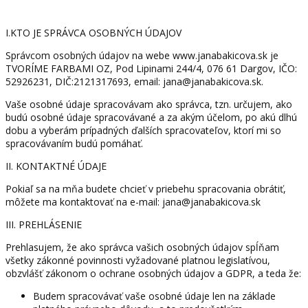
I.KTO JE SPRÁVCA OSOBNÝCH ÚDAJOV
Správcom osobných údajov na webe www.janabakicova.sk je
TVORÍME FARBAMI OZ, Pod Lipinami 244/4, 076 61 Dargov, IČO:
52926231, DIČ:2121317693, email: jana@janabakicova.sk.
Vaše osobné údaje spracovávam ako správca, tzn. určujem, ako
budú osobné údaje spracovávané a za akým účelom, po akú dlhú
dobu a vyberám prípadných ďalších spracovateľov, ktorí mi so
spracovávaním budú pomáhať.
II. KONTAKTNÉ ÚDAJE
Pokiaľ sa na mňa budete chcieť v priebehu spracovania obrátiť,
môžete ma kontaktovať na e-mail: jana@janabakicova.sk
III. PREHLÁSENIE
Prehlasujem, že ako správca vašich osobných údajov spĺňam
všetky zákonné povinnosti vyžadované platnou legislatívou,
obzvlášť zákonom o ochrane osobných údajov a GDPR, a teda že:
Budem spracovávať vaše osobné údaje len na základe