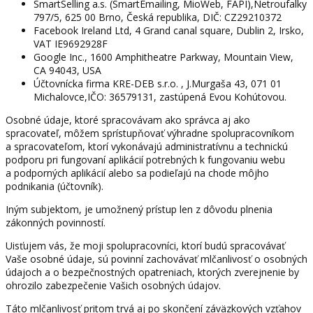
SmartSelling a.s. (SmartEmailing, MioWeb, FAPI),Netroufalky
797/5, 625 00 Brno, Česká republika, DIČ: CZ29210372
Facebook Ireland Ltd, 4 Grand canal square, Dublin 2, Irsko,
VAT IE9692928F
Google Inc., 1600 Amphitheatre Parkway, Mountain View,
CA 94043, USA
Účtovnícka firma KRE-DEB s.r.o. , J.Murgaša 43, 071 01
Michalovce,IČO: 36579131, zastúpená Evou Kohútovou.
Osobné údaje, ktoré spracovávam ako správca aj ako
spracovateľ, môžem sprístupňovať výhradne spolupracovníkom
a spracovateľom, ktorí vykonávajú administratívnu a technickú
podporu pri fungovaní aplikácií potrebných k fungovaniu webu
a podporných aplikácií alebo sa podieľajú na chode môjho
podnikania (účtovník).
Iným subjektom, je umožnený prístup len z dôvodu plnenia
zákonných povinností.
Uisťujem vás, že moji spolupracovníci, ktorí budú spracovávať
Vaše osobné údaje, sú povinní zachovávať mlčanlivosť o osobných
údajoch a o bezpečnostných opatreniach, ktorých zverejnenie by
ohrozilo zabezpečenie Vašich osobných údajov.
Táto mlčanlivosť pritom trvá aj po skončení záväzkových vzťahov