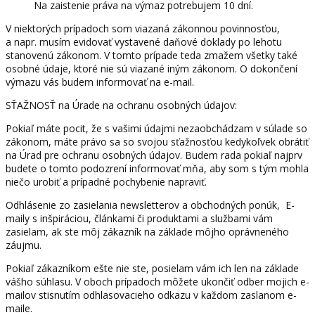
Na zaistenie práva na výmaz potrebujem 10 dní.
V niektorých prípadoch som viazaná zákonnou povinnosťou,
a napr. musím evidovať vystavené daňové doklady po lehotu
stanovenú zákonom. V tomto prípade teda zmažem všetky také
osobné údaje, ktoré nie sú viazané iným zákonom. O dokončení
výmazu vás budem informovať na e-mail.
SŤAŽNOSŤ na Úrade na ochranu osobných údajov:
Pokiaľ máte pocit, že s vašimi údajmi nezaobchádzam v súlade so
zákonom, máte právo sa so svojou sťažnosťou kedykoľvek obrátiť
na Úrad pre ochranu osobných údajov. Budem rada pokiaľ najprv
budete o tomto podozrení informovať mňa, aby som s tým mohla
niečo urobiť a prípadné pochybenie napraviť.
Odhlásenie zo zasielania newsletterov a obchodných ponúk, E-
maily s inšpiráciou, článkami či produktami a službami vám
zasielam, ak ste môj zákazník na základe môjho oprávneného
záujmu.
Pokiaľ zákazníkom ešte nie ste, posielam vám ich len na základe
vášho súhlasu. V oboch prípadoch môžete ukončiť odber mojich e-
mailov stisnutím odhlasovacieho odkazu v každom zaslanom e-
maile.