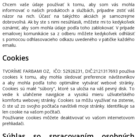
Chcem vaše údaje používať k tomu, aby som vás mohla
informovať o našich produktoch a službách, prípadne zistiť váš
názor na nich. Účasť na takýchto akciách je samozrejme
dobrovoľná. Ak by ste s nimi nesúhlasili, môžete mi to kedykoľvek
oznámiť, aby som mohla údaje podľa toho zablokovať. V prípade
emailovej komunikácie sa z odberu môžete kedykoľvek odhlásiť
s pomocou odhlasovacieho odkazu uvedeného v pätičke každého
emailu.
Cookies
TVORÍME FARBAMI OZ, IČO: 52926231, DIČ:2121317693 používa
cookies k tomu, aby mohla sledovať preferencie návštevníkov
a aby mohla podľa toho optimálne vytvárať webové stránky.
Cookies sú malé "súbory", ktoré sa uložia na váš pevný disk. To
vedie k uľahčenie navigácie a vysokú mieru užívateľského
komfortu webovej stránky. Cookies sa môžu využívať na zistenie,
či ste už zo svojho počítača navštívili moje stránky. Identifikuje sa
len cookie na vašom počítači.
Používanie cookies môžete deaktivovať vo vašom internetovom
prehliadači.
Súhlas so spracovaním osobných