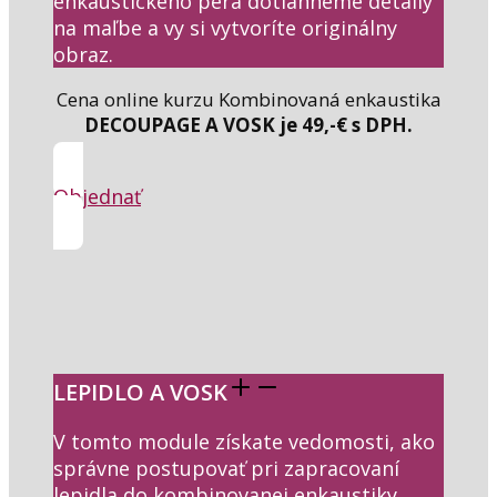
enkaustického pera dotiahneme detaily
na maľbe a vy si vytvoríte originálny
obraz.
Cena online kurzu Kombinovaná enkaustika
DECOUPAGE A VOSK je 49,-€ s DPH.
Objednať
LEPIDLO A VOSK
V tomto module získate vedomosti, ako
správne postupovať pri zapracovaní
lepidla do kombinovanej enkaustiky.