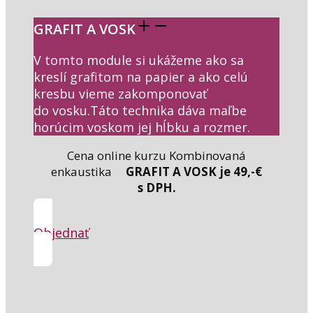
GRAFIT A VOSK
V tomto module si ukážeme ako sa
kreslí grafitom na papier a ako celú
kresbu vieme zakomponovať
do vosku.Táto technika dáva maľbe
horúcim voskom jej hĺbku a rozmer.
Cena online kurzu Kombinovaná
enkaustika
GRAFIT A VOSK je 49,-€
s DPH.
Objednať