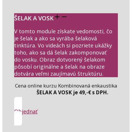
ŠELAK A VOSK
V tomto module získate vedomosti, čo
je šelak a ako sa vyrába šelaková
tinktúra. Vo videách si pozriete ukážky
toho, ako sa dá šelak zakomponovať
do vosku. Obraz dotvorený šelakom
pôsobí originálne a šelak na obraze
dotvára veľmi zaujímavú štruktúru.
Cena online kurzu Kombinovaná enkaustika
ŠELAK A VOSK je 49,-€ s DPH.
Objednať