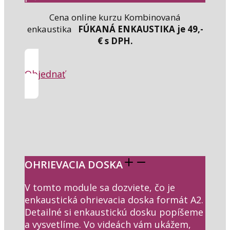
Cena online kurzu Kombinovaná
enkaustika
FÚKANÁ ENKAUSTIKA je 49,-
€ s DPH.
Objednať
OHRIEVACIA DOSKA
V tomto module sa dozviete, čo je
enkaustická ohrievacia doska formát A2.
Detailné si enkaustickú dosku popíšeme
a vysvetlíme. Vo videách vám ukážem,