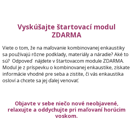
Vyskúšajte štartovací modul
ZDARMA
Viete o tom, že na maľovanie kombinovanej enkaustiky
sa používajú rôzne podklady, materiály a náradie? Aké to
sú? Odpoveď nájdete v štartovacom module ZDARMA.
Modul je z príspevku o kombinovanej enkaustike, získate
informácie vhodné pre seba a zistite, či vás enkaustika
osloví a chcete sa jej ďalej venovať.
Objavte v sebe niečo nové neobjavené,
relaxujte a oddychujte pri maľovaní horúcim
voskom.