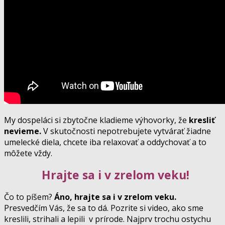
My dospeláci si zbytočne kladieme výhovorky, že
kresliť
nevieme.
V skutočnosti nepotrebujete vytvárať žiadne
umelecké diela, chcete iba relaxovať a oddychovať a to
môžete vždy.
Hrajte sa i v zrelom veku!
Čo to píšem?
Áno, hrajte sa i v zrelom veku.
Presvedčím Vás, že sa to dá. Pozrite si video, ako sme
kreslili, strihali a lepili v prírode. Najprv trochu ostychu