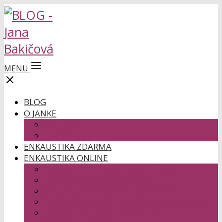
MENU
BLOG
O JANKE
VÝSTAVY
HOVORILI O MNE
ENKAUSTIKA ZDARMA
ENKAUSTIKA ONLINE
ENKAUSTIKA PRE ZAČIATOČNÍKOV
KOMBINOVANÁ ENKAUSTIKA
MAĽOVANÉ VIANOČNÉ POZDRAVY
E-book Ako zorganizovať svoju prvú výstavu
KONZULTÁCIE K ENKAUSTIKE