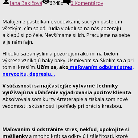
Jana Bakičová
6248x
0 Komentárov
Maľujeme pastelkami, vodovkami, suchým pastelom
všetkým, čím sa dá. Ľudia v okolí sa na nás pozerajú
a klepú si po čele. Nevšímame si ich. Pracujeme na sebe
a je nám fajn.
Hlboko sa zamyslím a pozorujem ako mi na bielom
výkrese vznikajú haky baky. Usmievam sa. Školím sa a pri
tom si kreslím.
Učím sa, ako
maľovaním odbúrať stres,
nervozitu, depresiu…
V súčasnosti sa najčastejšie výtvarné techniky
využívajú na uľahčenie vyjadrovania pocitov klienta
.
Absolvovala som kurzy Arteterapie a získala som nové
vedomosti, skúsenosti i pohľady pri práci s kresbou.
Maľovaním si odstránite stres, nekľud, upokojíte si
myšlienky
a mnoho krát sa odkryjú i záležitosti, ktoré