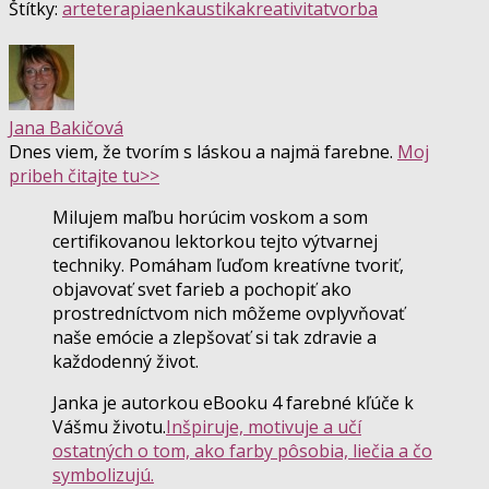
Štítky:
arteterapia
enkaustika
kreativita
tvorba
Jana Bakičová
Dnes viem, že tvorím s láskou a najmä farebne.
Moj
pribeh čitajte tu>>
Milujem maľbu horúcim voskom a som
certifikovanou lektorkou tejto výtvarnej
techniky. Pomáham ľuďom kreatívne tvoriť,
objavovať svet farieb a pochopiť ako
prostredníctvom nich môžeme ovplyvňovať
naše emócie a zlepšovať si tak zdravie a
každodenný život.
Janka je autorkou eBooku 4 farebné kľúče k
Vášmu životu.
Inšpiruje, motivuje a učí
ostatných o tom, ako farby pôsobia, liečia a čo
symbolizujú.