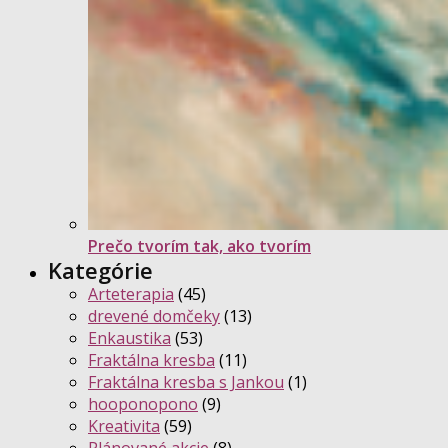
Prečo tvorím tak, ako tvorím
Kategórie
Arteterapia
(45)
drevené domčeky
(13)
Enkaustika
(53)
Fraktálna kresba
(11)
Fraktálna kresba s Jankou
(1)
hooponopono
(9)
Kreativita
(59)