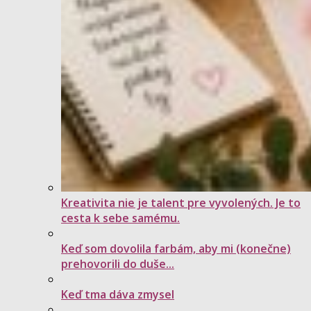
Kreativita nie je talent pre vyvolených. Je to
cesta k sebe samému.
Keď som dovolila farbám, aby mi (konečne)
prehovorili do duše...
Keď tma dáva zmysel