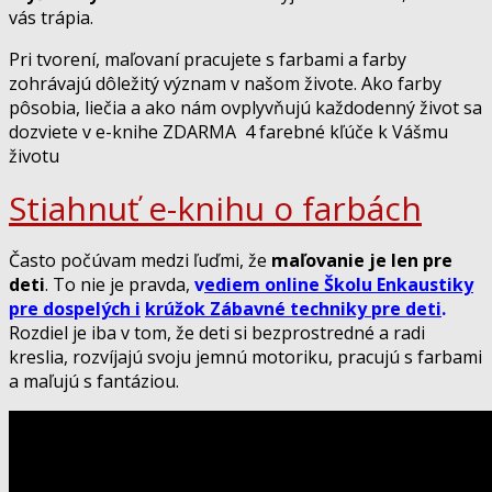
vás trápia.
Pri tvorení, maľovaní pracujete s farbami a farby
zohrávajú dôležitý význam v našom živote. Ako farby
pôsobia, liečia a ako nám ovplyvňujú každodenný život sa
dozviete v e-knihe ZDARMA 4 farebné kľúče k Vášmu
životu
Stiahnuť e-knihu o farbách
Často počúvam medzi ľuďmi, že
maľovanie je len pre
deti
. To nie je pravda,
v
ediem online Školu Enkaustiky
pre dospelých i
krúžok Zábavné techniky pre deti
.
Rozdiel je iba v tom, že deti si bezprostredné a radi
kreslia, rozvíjajú svoju jemnú motoriku, pracujú s farbami
a maľujú s fantáziou.