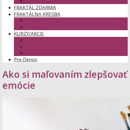
FAREBNÁ METÓDA
FRAKTÁL ZDARMA
FRAKTÁLNA KRESBA
FRAKTÁLNA KRESBA SYMBOLY
UMELECKÝ FRAKTÁL
KURZY/AKCIE
ART TEAMBUILDING
KURZY V MESTÁCH
Zážitkové kurzy
Pre členov
Ako si maľovaním zlepšovať
emócie