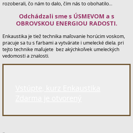
rozoberali, čo nám to dalo, čím nás to obohatilo…
Odchádzali sme s ÚSMEVOM a s
OBROVSKOU ENERGIOU RADOSTI.
Enkaustika je tiež technika maľovanie horúcim voskom,
pracuje sa tu s farbami a vytvárate i umelecké diela. pri
tejto technike maľujete bez akýchkoľvek umeleckých
vedomosti a znalosti.
Vstúpte, kurz Enkaustika
Zdarma je otvorený