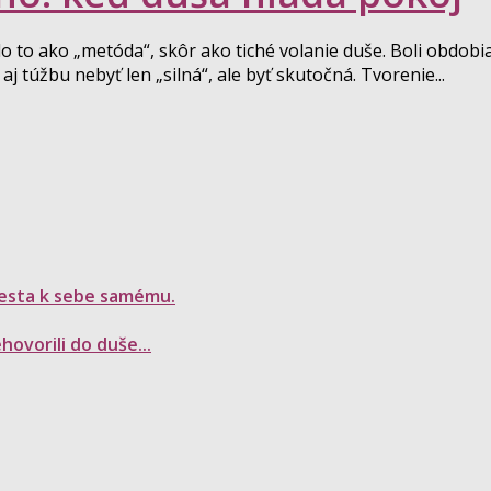
 to ako „metóda“, skôr ako tiché volanie duše. Boli obdobi
aj túžbu nebyť len „silná“, ale byť skutočná. Tvorenie...
 cesta k sebe samému.
ovorili do duše...