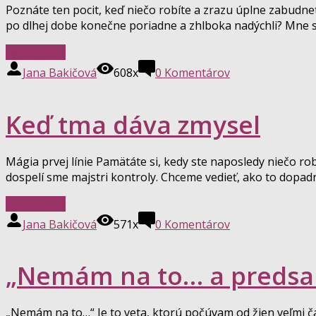
Poznáte ten pocit, keď niečo robíte a zrazu úplne zabudnet
po dlhej dobe konečne poriadne a zhlboka nadýchli? Mne sa 
Celý článok
Jana Bakičová
608x
0
Komentárov
Keď tma dáva zmysel
Mágia prvej línie Pamätáte si, kedy ste naposledy niečo ro
dospelí sme majstri kontroly. Chceme vedieť, ako to dopadne
Celý článok
Jana Bakičová
571x
0
Komentárov
„Nemám na to… a predsa
„Nemám na to…“ Je to veta, ktorú počúvam od žien veľmi 