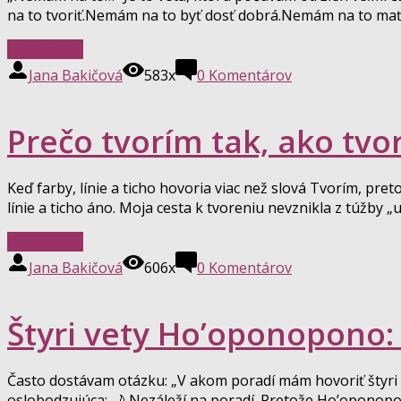
na to tvoriť.Nemám na to byť dosť dobrá.Nemám na to mať od
Celý článok
Jana Bakičová
583x
0
Komentárov
Prečo tvorím tak, ako tvo
Keď farby, línie a ticho hovoria viac než slová Tvorím, pre
línie a ticho áno. Moja cesta k tvoreniu nevznikla z túžby „u
Celý článok
Jana Bakičová
606x
0
Komentárov
Štyri vety Ho’oponopono: 
Často dostávam otázku: „V akom poradí mám hovoriť štyr
oslobodzujúca: 🌙 Nezáleží na poradí. Pretože Ho’oponopono 