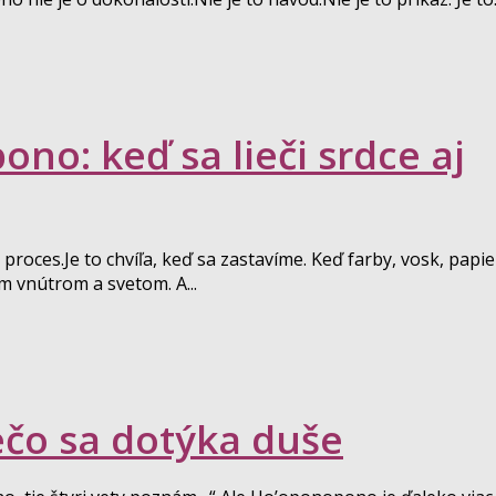
no: keď sa lieči srdce aj
roces.Je to chvíľa, keď sa zastavíme. Keď farby, vosk, papie
 vnútrom a svetom. A...
čo sa dotýka duše