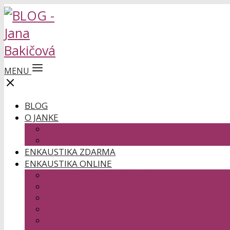
MENU
BLOG
O JANKE
VÝSTAVY
HOVORILI O MNE
ENKAUSTIKA ZDARMA
ENKAUSTIKA ONLINE
ENKAUSTIKA PRE ZAČIATOČNÍKOV
KOMBINOVANÁ ENKAUSTIKA
MAĽOVANÉ VIANOČNÉ POZDRAVY
E-book Ako zorganizovať svoju prvú výstavu
KONZULTÁCIE K ENKAUSTIKE