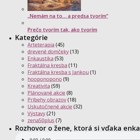
„Nemám na to… a predsa tvorím“
Prečo tvorím tak, ako tvorím
Kategórie
Arteterapia
(45)
drevené domčeky
(13)
Enkaustika
(53)
Fraktálna kresba
(11)
Fraktálna kresba s Jankou
(1)
hooponopono
(9)
Kreativita
(59)
Plánované akcie
(8)
Príbehy obrazov
(18)
Uskutočnené akcie
(32)
Výstavy
(21)
zena50plus
(7)
Rozhovor o žene, ktorá si vďaka enka