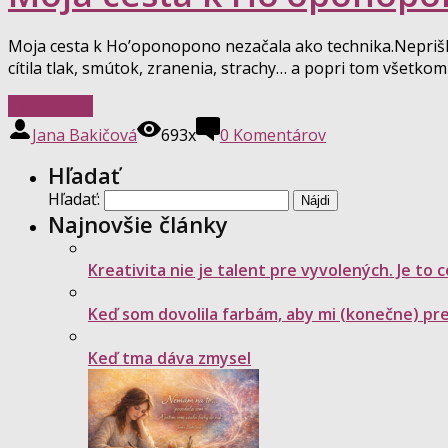
Moja cesta k Ho’oponopono nezačala ako technika.Neprišlo
cítila tlak, smútok, zranenia, strachy… a popri tom všetkom 
Celý článok
Jana Bakičová
693x
0
Komentárov
Hľadať
Hľadať:
Najnovšie články
Kreativita nie je talent pre vyvolených. Je to
Keď som dovolila farbám, aby mi (konečne) preh
Keď tma dáva zmysel