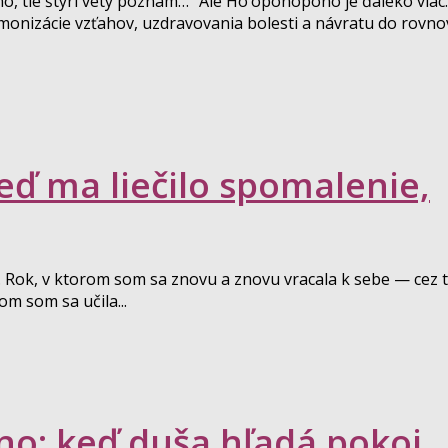
 tie štyri vety poznám…“ Ale Ho’oponopono je ďaleko viac.
monizácie vzťahov, uzdravovania bolesti a návratu do rovno
eď ma liečilo spomalenie,
Rok, v ktorom som sa znovu a znovu vracala k sebe — cez t
rom som sa učila...
no: keď duša hľadá pokoj