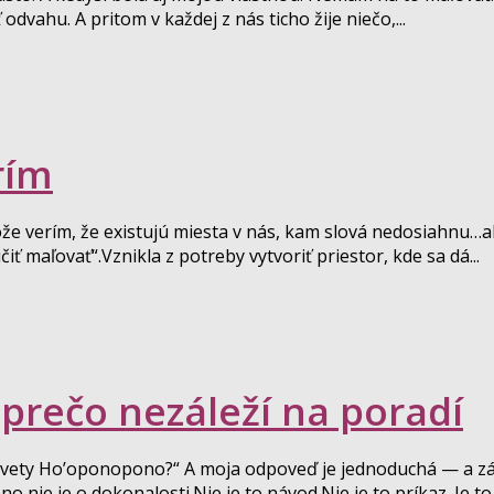
vahu. A pritom v každej z nás ticho žije niečo,...
rím
tože verím, že existujú miesta v nás, kam slová nedosiahnu…al
čiť maľovať“.Vznikla z potreby vytvoriť priestor, kde sa dá...
prečo nezáleží na poradí
i vety Ho’oponopono?“ A moja odpoveď je jednoduchá — a z
nie je o dokonalosti.Nie je to návod.Nie je to príkaz. Je to..