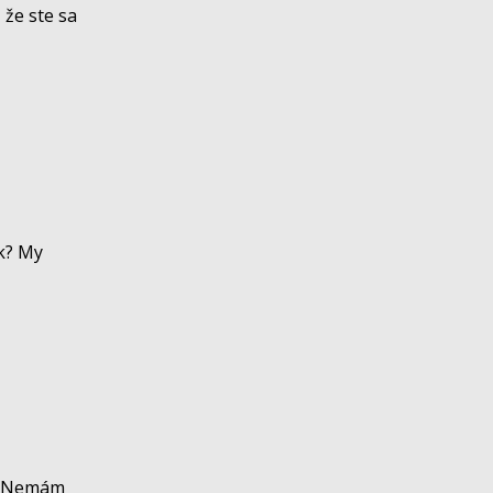
 že ste sa
ok? My
ať.Nemám