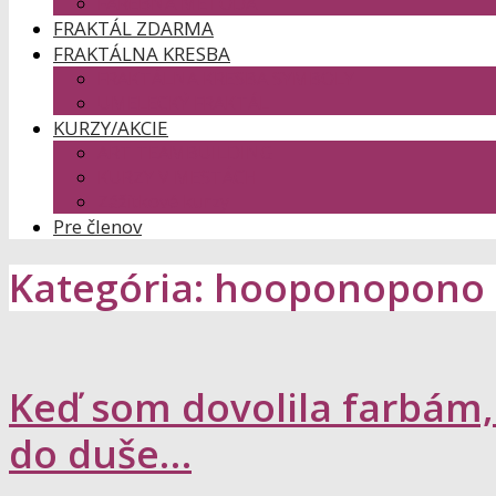
FAREBNÁ METÓDA
FRAKTÁL ZDARMA
FRAKTÁLNA KRESBA
FRAKTÁLNA KRESBA SYMBOLY
UMELECKÝ FRAKTÁL
KURZY/AKCIE
ART TEAMBUILDING
KURZY V MESTÁCH
Zážitkové kurzy
Pre členov
Kategória: hooponopono
Keď som dovolila farbám,
do duše…