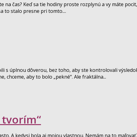
e na čas? Keď sa tie hodiny proste rozplynú a vy máte pocit,
to stalo presne pri tomto....
bili s úplnou dôverou, bez toho, aby ste kontrolovali výsled
, chceme, aby to bolo „pekné“. Ale fraktálna...
 tvorím“
často. A kedysi bola aj mojou vlastnou. Nemám na to maľov