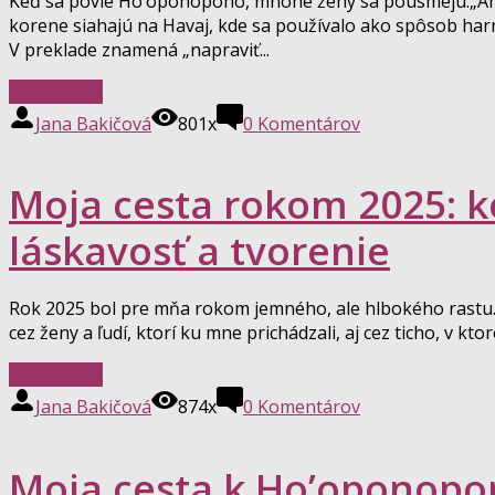
Keď sa povie Ho’oponopono, mnohé ženy sa pousmejú:„Áno,
korene siahajú na Havaj, kde sa používalo ako spôsob har
V preklade znamená „napraviť...
Celý článok
Jana Bakičová
801x
0
Komentárov
Moja cesta rokom 2025: k
láskavosť a tvorenie
Rok 2025 bol pre mňa rokom jemného, ale hlbokého rastu. 
cez ženy a ľudí, ktorí ku mne prichádzali, aj cez ticho, v kto
Celý článok
Jana Bakičová
874x
0
Komentárov
Moja cesta k Ho’oponopo