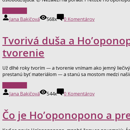
Celý článok
Jana Bakičová
568x
0
Komentárov
Tvorivá duša a Ho’oponopo
tvorenie
Už dlhé roky tvorím — a tvorenie vnímam ako jemný liečivý p
prestanú byť materiálom — a stanú sa mostom medzi naším
Celý článok
Jana Bakičová
544x
0
Komentárov
Čo je Ho’oponopono a pre