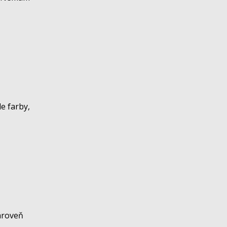
e farby,
ároveň
.