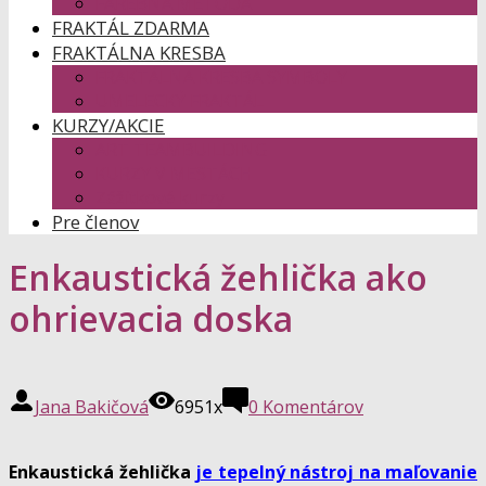
FAREBNÁ METÓDA
FRAKTÁL ZDARMA
FRAKTÁLNA KRESBA
FRAKTÁLNA KRESBA SYMBOLY
UMELECKÝ FRAKTÁL
KURZY/AKCIE
ART TEAMBUILDING
KURZY V MESTÁCH
Zážitkové kurzy
Pre členov
Enkaustická žehlička ako
ohrievacia doska
Jana Bakičová
6951x
0 Komentárov
Enkaustická žehlička
je tepelný nástroj na maľovanie