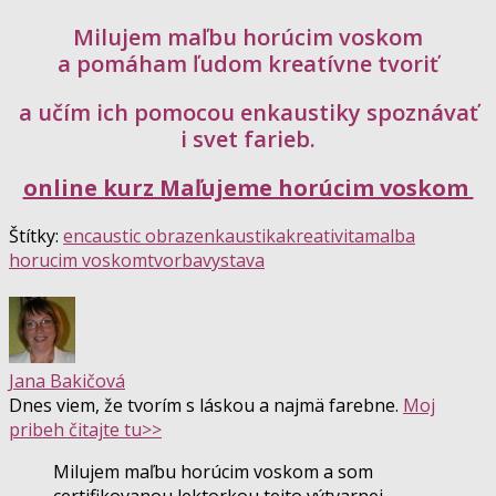
Milujem maľbu horúcim voskom
a pomáham ľudom kreatívne tvoriť
a učím ich pomocou enkaustiky spoznávať
i svet farieb.
online kurz Maľujeme horúcim voskom
Štítky:
encaustic obraz
enkaustika
kreativita
malba
horucim voskom
tvorba
vystava
Jana Bakičová
Dnes viem, že tvorím s láskou a najmä farebne.
Moj
pribeh čitajte tu>>
Milujem maľbu horúcim voskom a som
certifikovanou lektorkou tejto výtvarnej