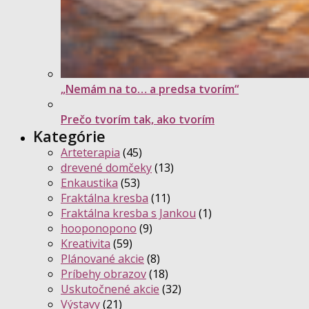
„Nemám na to… a predsa tvorím“
Prečo tvorím tak, ako tvorím
Kategórie
Arteterapia
(45)
drevené domčeky
(13)
Enkaustika
(53)
Fraktálna kresba
(11)
Fraktálna kresba s Jankou
(1)
hooponopono
(9)
Kreativita
(59)
Plánované akcie
(8)
Príbehy obrazov
(18)
Uskutočnené akcie
(32)
Výstavy
(21)