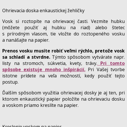
Ohrievacia doska enkaustickej žehličky
Vosk si roztopíte na ohrievacej časti. Vezmite hubku
(môžete použiť aj hubku na riad) alebo štetec
s prírodným vlasom, tie vložte do roztopeného vosku
a nanášajte na papier.
Prenos vosku musíte robiť veľmi rýchlo, pretože vosk
sa schladí a stvrdne.
Týmto spôsobom vytvárate napr.
listy na stromoch, súkvetia, kvety, trávy.
Pri tomto
spôsobe existuje mnoho inšpirácií.
Pri Vašej tvorbe
istotne prídete na veľa možností, kedy použiť tejto
postup.
Ďalším spôsobom využitia ohrievacej dosky je aj ten, pri
ktorom enkaustický papier položíte na ohrievaciu dosku
a voskom priamo kreslíte na papier.
Kreslenie voskom na papier