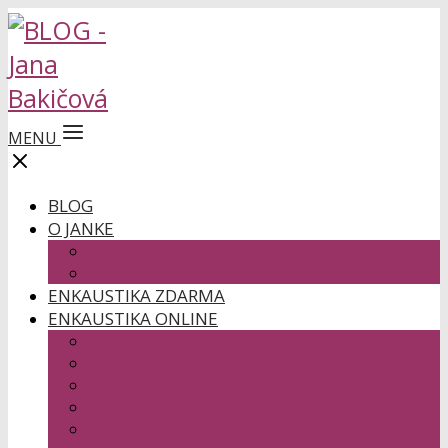
MENU
BLOG
O JANKE
VÝSTAVY
HOVORILI O MNE
ENKAUSTIKA ZDARMA
ENKAUSTIKA ONLINE
ENKAUSTIKA PRE ZAČIATOČNÍKOV
KOMBINOVANÁ ENKAUSTIKA
MAĽOVANÉ VIANOČNÉ POZDRAVY
E-book Ako zorganizovať svoju prvú výstavu
KONZULTÁCIE K ENKAUSTIKE