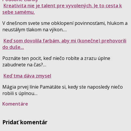
Kreativita nie je talent pre vyvolených. Je to cesta k
sebe samému.
V dnešnom svete sme obklopení povinnosťami, hlukom a
neustálym tlakom na výkon.…
Keď som dovolila farbám, aby mi (konečne) prehovorili
do duše...
Poznáte ten pocit, keď niečo robíte a zrazu úplne
zabudnete na čas?…
Keď tma dáva zmysel
Mágia prvej línie Pamätáte si, kedy ste naposledy niečo
robili s úplnou…
Komentáre
Pridať komentár