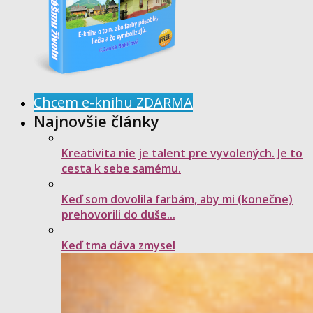
Chcem e-knihu ZDARMA
Najnovšie články
Kreativita nie je talent pre vyvolených. Je to
cesta k sebe samému.
Keď som dovolila farbám, aby mi (konečne)
prehovorili do duše...
Keď tma dáva zmysel