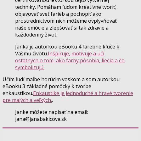
techniky. Pomáham ľuďom kreatívne tvoriť,
objavovať svet farieb a pochopiť ako
prostredníctvom nich môžeme ovplyvňovať
naše emócie a zlepšovať si tak zdravie a
každodenný život.
Janka je autorkou eBooku 4 farebné kľúče k
Vášmu životu.
Inšpiruje, motivuje a učí
ostatných o tom, ako farby pôsobia, liečia a čo
symbolizujú.
Učím ľudí maľbe horúcim voskom a som autorkou
eBooku 3 základné pomôcky k tvorbe
enkaustikou.
Enkaustike je jednoduché a hravé tvorenie
pre malých a veľkých.
.
Janke môžete napísať na email:
jana@janabakicova.sk