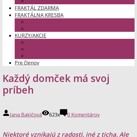
FAREBNÁ METÓDA
FRAKTÁL ZDARMA
FRAKTÁLNA KRESBA
FRAKTÁLNA KRESBA SYMBOLY
UMELECKÝ FRAKTÁL
KURZY/AKCIE
ART TEAMBUILDING
KURZY V MESTÁCH
Zážitkové kurzy
Pre členov
Každý domček má svoj
príbeh
Jana Bakičová
623x
0 Komentárov
Niektoré vznikajú z radosti, iné z ticha. Ale