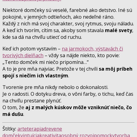
Niektoré domčeky sú veselé, farebné ako detstvo. Iné sú
pokojné, v jemných odtieňoch, ako nedeľné ráno.
Každý z nich má svoj charakter, svoj rytmus, svoju náladu.
A keď ich tvorím, cítim sa, akoby som stavala
malé svety
,
kde sa dá na chvíľu utiecť od ruchu.
Keď ich potom vystavím –
na jarmokoch, výstavách či
tvorivých dielňach
– vždy sa nájde niekto, kto povie:
„Tento domček mi niečo pripomína…“
A to je pre mňa najviac. Pretože v tej chvíli
sa môj príbeh
spojí s niečím ich vlastným
.
Tvorenie pre mňa nikdy nebolo o dokonalosti.
Je o radosti. O dotyku dreva, o vôni farby, o tichu, keď čas
na chvíľu prestane plynúť.
O tom, že
aj z malých kúskov môže vzniknúť niečo, čo
má dušu
.
Štítky:
arteterapia
drevene
domčeky
intuícia
kreativita
osobný rozvoj
pomocky
tvorba