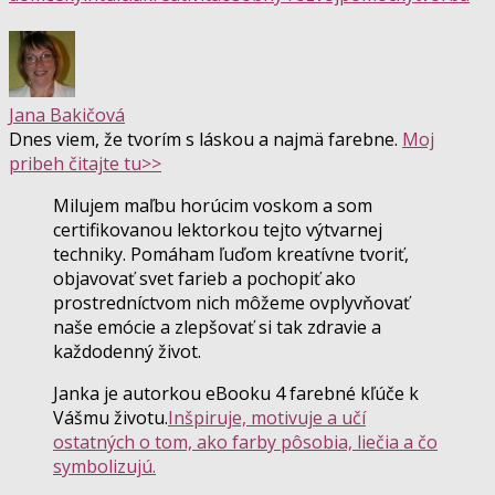
Jana Bakičová
Dnes viem, že tvorím s láskou a najmä farebne.
Moj
pribeh čitajte tu>>
Milujem maľbu horúcim voskom a som
certifikovanou lektorkou tejto výtvarnej
techniky. Pomáham ľuďom kreatívne tvoriť,
objavovať svet farieb a pochopiť ako
prostredníctvom nich môžeme ovplyvňovať
naše emócie a zlepšovať si tak zdravie a
každodenný život.
Janka je autorkou eBooku 4 farebné kľúče k
Vášmu životu.
Inšpiruje, motivuje a učí
ostatných o tom, ako farby pôsobia, liečia a čo
symbolizujú.