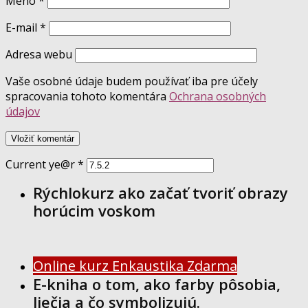
Meno
*
E-mail
*
Adresa webu
Vaše osobné údaje budem používať iba pre účely
spracovania tohoto komentára
Ochrana osobných
údajov
Current ye@r
*
Rýchlokurz ako začať tvoriť obrazy
horúcim voskom
Online kurz Enkaustika Zdarma
E-kniha o tom, ako farby pôsobia,
liečia a čo symbolizujú.