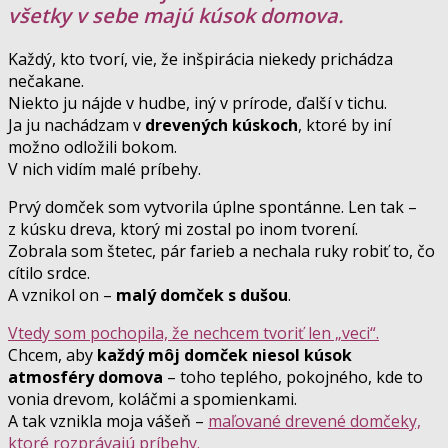
všetky v sebe majú kúsok domova.
Každý, kto tvorí, vie, že inšpirácia niekedy prichádza
nečakane.
Niekto ju nájde v hudbe, iný v prírode, ďalší v tichu.
Ja ju nachádzam v
drevených kúskoch
, ktoré by iní
možno odložili bokom.
V nich vidím malé príbehy.
Prvý domček som vytvorila úplne spontánne. Len tak –
z kúsku dreva, ktorý mi zostal po inom tvorení.
Zobrala som štetec, pár farieb a nechala ruky robiť to, čo
cítilo srdce.
A vznikol on –
malý domček s dušou
.
Vtedy som pochopila, že nechcem tvoriť len „veci“.
Chcem, aby
každý môj domček niesol kúsok
atmosféry domova
– toho teplého, pokojného, kde to
vonia drevom, koláčmi a spomienkami.
A tak vznikla moja vášeň –
maľované drevené domčeky,
ktoré rozprávajú príbehy.