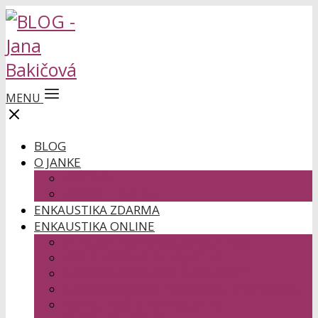
MENU
BLOG
O JANKE
VÝSTAVY
HOVORILI O MNE
ENKAUSTIKA ZDARMA
ENKAUSTIKA ONLINE
ENKAUSTIKA PRE ZAČIATOČNÍKOV
KOMBINOVANÁ ENKAUSTIKA
MAĽOVANÉ VIANOČNÉ POZDRAVY
E-book Ako zorganizovať svoju prvú výstavu
KONZULTÁCIE K ENKAUSTIKE