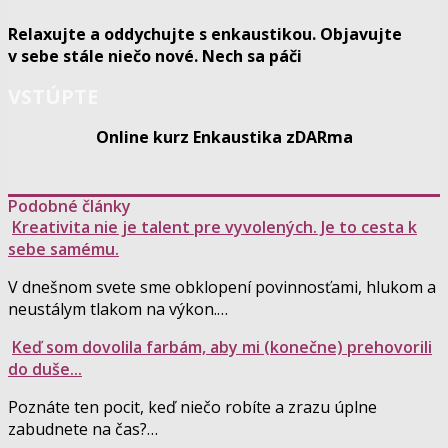
Relaxujte a oddychujte s enkaustikou. Objavujte
v sebe stále niečo nové. Nech sa páči
VSTÚPTE
Online kurz Enkaustika zDARma
Podobné články
Kreativita nie je talent pre vyvolených. Je to cesta k
sebe samému.
V dnešnom svete sme obklopení povinnosťami, hlukom a
neustálym tlakom na výkon.…
Keď som dovolila farbám, aby mi (konečne) prehovorili
do duše...
Poznáte ten pocit, keď niečo robíte a zrazu úplne
zabudnete na čas?…