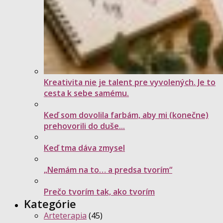
Kreativita nie je talent pre vyvolených. Je to
cesta k sebe samému.
Keď som dovolila farbám, aby mi (konečne)
prehovorili do duše...
Keď tma dáva zmysel
„Nemám na to… a predsa tvorím“
Prečo tvorím tak, ako tvorím
Kategórie
Arteterapia
(45)