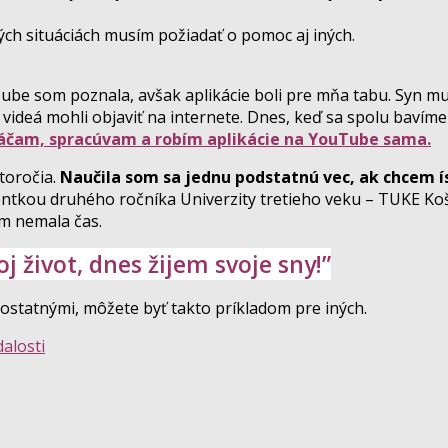
ých situáciách musím požiadať o pomoc aj iných.
ube som poznala, avšak aplikácie boli pre mňa tabu. Syn mu
a videá mohli objaviť na internete. Dnes, keď sa spolu bavím
táčam, spracúvam a robím aplikácie na YouTube sama.
toročia.
Naučila som sa jednu podstatnú vec, ak chcem ís
ntkou druhého ročníka Univerzity tretieho veku – TUKE Koši
m nemala čas.
 život, dnes žijem svoje sny!”
 ostatnými, môžete byť takto príkladom pre iných.
alosti