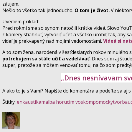
záujem.
Nešlo to všetko tak jednoducho.
O tom je život.
V niektor
Uvediem príklad:
Pred rokmi sme so synom natočili krátke videá. Slovo YouT
z kamery stiahnuť, vytvoriť účet a všetko urobiť tak, aby s
videí je prekvapený nad mojimi vedomosťami.
Videá si na
A to som žena, narodená v šesťdesiatych rokov minulého s
potrebujem sa stále učiť a vzdelávať.
Dnes som aj štude
super, pretože sa môžem venovať tomu, na čo som predtý
„Dnes nesnívavam svoj
A ako to je s Vami? Napíšte do komentára a podeľte sa aj s
Štítky:
enkaustika
malba horucim voskom
pomocky
tvorba
ud