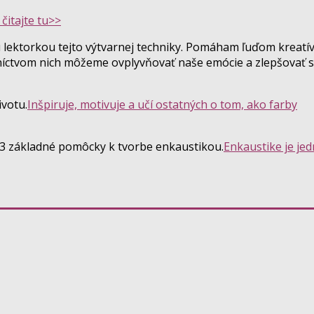
čitajte tu>>
lektorkou tejto výtvarnej techniky. Pomáham ľuďom kreatí
dníctvom nich môžeme ovplyvňovať naše emócie a zlepšovať s
votu.
Inšpiruje, motivuje a učí ostatných o tom, ako farby
3 základné pomôcky k tvorbe enkaustikou.
Enkaustike je je