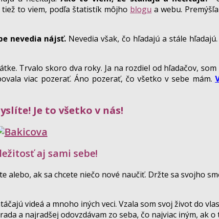
 tiež to viem, podľa štatistík môjho
blogu
a webu. Premýšľa
be nevedia nájsť.
Nevedia však, čo hľadajú a stále hľadajú
tke. Trvalo skoro dva roky. Ja na rozdiel od hľadačov, som 
ovala viac pozerať. Áno pozerať, čo všetko v sebe mám.
líte! Je to všetko v nás!
ležitosť aj sami sebe!
ete alebo, ak sa chcete niečo nové naučiť. Držte sa svojho s
áčajú videá a mnoho iných veci. Vzala som svoj život do vla
 rada a najradšej odovzdávam zo seba, čo najviac iným, ak o 