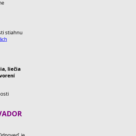
ne
sti stiahnu
ách
a, liečia
vorení
osti
ALVADOR
poveď je