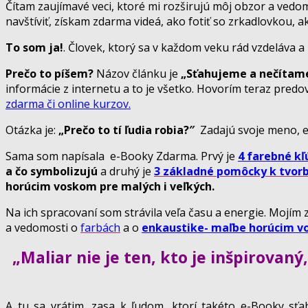
Čítam zaujímavé veci, ktoré mi rozširujú môj obzor a vedo
navštíviť, získam zdarma videá, ako fotiť so zrkadlovkou, 
To som ja!
. Človek, ktorý sa v každom veku rád vzdeláva 
Prečo to píšem?
Názov článku je
„Sťahujeme a nečítam
informácie z internetu a to je všetko. Hovorím teraz pre
zdarma či online kurzov.
Otázka je:
„Prečo to tí ľudia robia?″
Zadajú svoje meno, em
Sama som napísala e-Booky Zdarma. Prvý je
4 farebné kľ
a čo symbolizujú
a druhý je
3 základné pomôcky k tvor
horúcim voskom pre malých i veľkých.
Na ich spracovaní som strávila veľa času a energie. Mojí
a vedomosti o
farbách
a o
enkaustike- maľbe horúcim 
„Maliar nie je ten, kto je inšpirovaný
A tu sa vrátim, zasa k ľudom, ktorí takéto e-Booky sťa