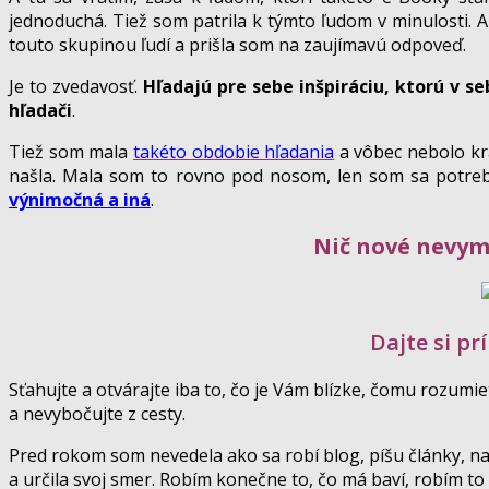
jednoduchá. Tiež som patrila k týmto ľudom v minulosti. A
touto skupinou ľudí a prišla som na zaujímavú odpoveď.
Je to zvedavosť.
Hľadajú pre sebe inšpiráciu, ktorú v se
hľadači
.
Tiež som mala
takéto obdobie hľadania
a vôbec nebolo krá
našla. Mala som to rovno pod nosom, len som sa potreb
výnimočná a iná
.
Nič nové nevymys
Dajte si prí
Sťahujte a otvárajte iba to, čo je Vám blízke, čomu rozumi
a nevybočujte z cesty.
Pred rokom som nevedela ako sa robí blog, píšu články, nat
a určila svoj smer. Robím konečne to, čo má baví, robím to