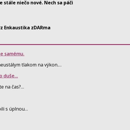
e stále niečo nové. Nech sa páči
rz Enkaustika zDARma
ebe samému.
neustálym tlakom na výkon.…
 duše...
te na čas?…
ili s úplnou…