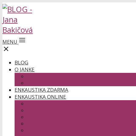
MENU
BLOG
O JANKE
VÝSTAVY
HOVORILI O MNE
ENKAUSTIKA ZDARMA
ENKAUSTIKA ONLINE
ENKAUSTIKA PRE ZAČIATOČNÍKOV
KOMBINOVANÁ ENKAUSTIKA
MAĽOVANÉ VIANOČNÉ POZDRAVY
E-book Ako zorganizovať svoju prvú výstavu
KONZULTÁCIE K ENKAUSTIKE