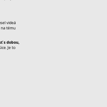
sel videá
e na tému
ť s dobou,
ce. Je to