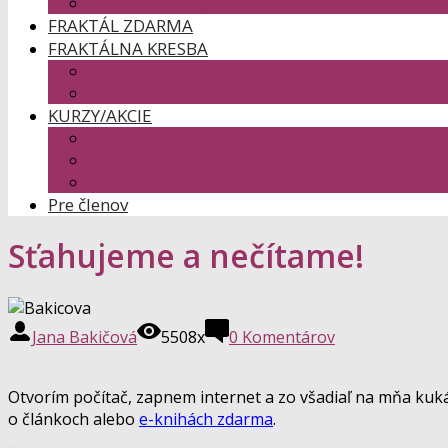
FAREBNÁ METÓDA
FRAKTÁL ZDARMA
FRAKTÁLNA KRESBA
FRAKTÁLNA KRESBA SYMBOLY
UMELECKÝ FRAKTÁL
KURZY/AKCIE
ART TEAMBUILDING
KURZY V MESTÁCH
Zážitkové kurzy
Pre členov
Sťahujeme a nečítame!
Jana Bakičová
5508x
0 Komentárov
Otvorím počítač, zapnem internet a zo všadiaľ na mňa kuk
o článkoch alebo
e-knihách zdarma
.