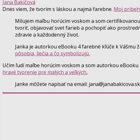
Jana Bakičová
Dnes viem, že tvorím s láskou a najmä farebne.
Moj pribeh 
Milujem maľbu horúcim voskom a som certifikovanou 
tvoriť, objavovať svet farieb a pochopiť ako prostre
zdravie a každodenný život.
Janka je autorkou eBooku 4 farebné kľúče k Vášmu ži
pôsobia, liečia a čo symbolizujú.
Učím ľudí maľbe horúcim voskom a som autorkou eBooku 
hravé tvorenie pre malých a veľkých.
.
Janke môžete napísať na email: jana@janabakicova.sk