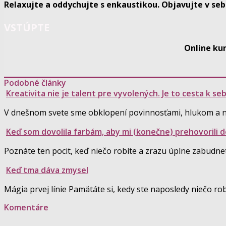
Relaxujte a oddychujte s enkaustikou. Objavujte v seb
VSTÚPTE
Online ku
Podobné články
Kreativita nie je talent pre vyvolených. Je to cesta k s
V dnešnom svete sme obklopení povinnosťami, hlukom a 
Keď som dovolila farbám, aby mi (konečne) prehovorili do
Poznáte ten pocit, keď niečo robíte a zrazu úplne zabudne
Keď tma dáva zmysel
Mágia prvej línie Pamätáte si, kedy ste naposledy niečo rob
Komentáre