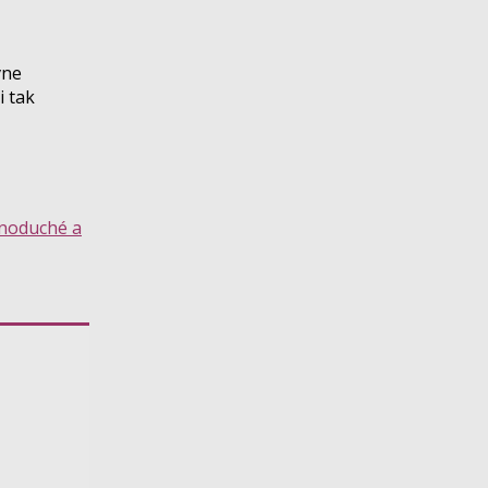
vne
i tak
dnoduché a