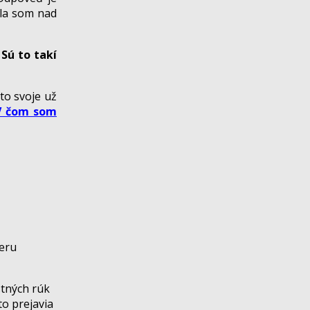
la som nad
.
Sú to takí
to svoje už
V čom som
meru
stných rúk
to prejavia