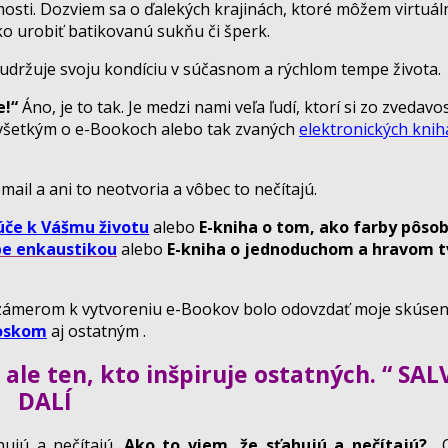
mosti. Dozviem sa o ďalekých krajinách, ktoré môžem virtuál
ako urobiť batikovanú sukňu či šperk.
a udržuje svoju kondíciu v súčasnom a rýchlom tempe života.
e!“
Áno, je to tak. Je medzi nami veľa ľudí, ktorí si zo zvedavo
dovšetkým o e-Bookoch alebo tak zvaných
elektronických knih
ail a ani to neotvoria a vôbec to nečítajú.
úče k Vášmu životu
alebo
E-kniha o tom, ako farby pôsobi
be enkaustikou
alebo
E-kniha o jednoduchom a hravom t
m zámerom k vytvoreniu e-Bookov bolo odovzdať moje skúsen
voskom
aj ostatným .
, ale ten, kto inšpiruje ostatných. “ S
DALÍ
hujú a nečítajú.
Ako to viem, že sťahujú a nečítajú?
Od