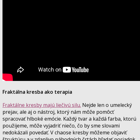
Fraktálna kresba ako terapia
Fraktálne kresby majú liečivú silu.
Nejde len o umelecký
prejav, ale aj o nástroj, ktorý nám môže pomôcť
spracovať hlboké emócie. Každý tvar a každá farba, ktorú
použijeme, môže vyjadriť niečo, čo by sme slovami
nedokázali povedať. V chaose kresby môžeme objaviť
štruktúru a v zdanlivo náhodných črtách hľadať poriadok.