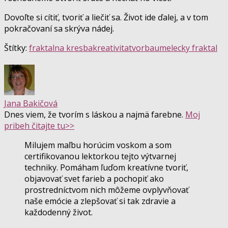
Dovoľte si cítiť, tvoriť a liečiť sa. Život ide ďalej, a v tom
pokračovaní sa skrýva nádej.
Štítky:
fraktalna kresba
kreativita
tvorba
umelecky fraktal
Jana Bakičová
Dnes viem, že tvorím s láskou a najmä farebne.
Moj
pribeh čitajte tu>>
Milujem maľbu horúcim voskom a som
certifikovanou lektorkou tejto výtvarnej
techniky. Pomáham ľuďom kreatívne tvoriť,
objavovať svet farieb a pochopiť ako
prostredníctvom nich môžeme ovplyvňovať
naše emócie a zlepšovať si tak zdravie a
každodenný život.