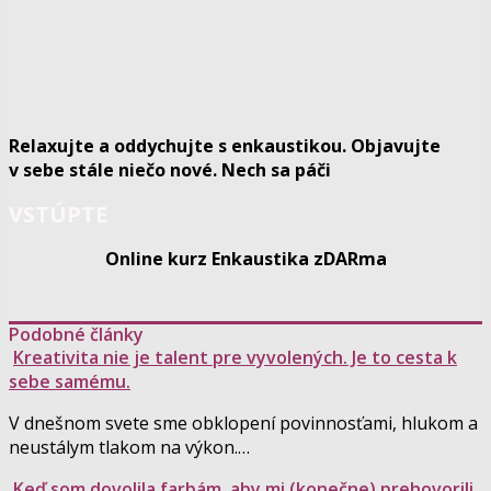
Relaxujte a oddychujte s enkaustikou. Objavujte
v sebe stále niečo nové. Nech sa páči
VSTÚPTE
Online kurz Enkaustika zDARma
Podobné články
Kreativita nie je talent pre vyvolených. Je to cesta k
sebe samému.
V dnešnom svete sme obklopení povinnosťami, hlukom a
neustálym tlakom na výkon.…
Keď som dovolila farbám, aby mi (konečne) prehovorili