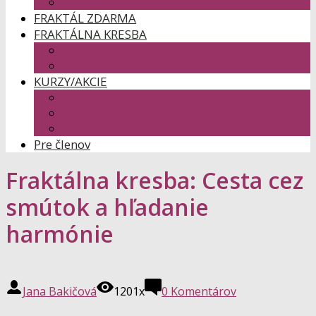
FAREBNÁ METÓDA
FRAKTÁL ZDARMA
FRAKTÁLNA KRESBA
FRAKTÁLNA KRESBA SYMBOLY
UMELECKÝ FRAKTÁL
KURZY/AKCIE
ART TEAMBUILDING
KURZY V MESTÁCH
Zážitkové kurzy
Pre členov
Fraktálna kresba: Cesta cez
smútok a hľadanie
harmónie
Jana Bakičová
1201x
0 Komentárov