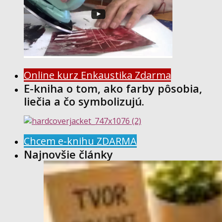
Online kurz Enkaustika Zdarma
E-kniha o tom, ako farby pôsobia,
liečia a čo symbolizujú.
Chcem e-knihu ZDARMA
Najnovšie články