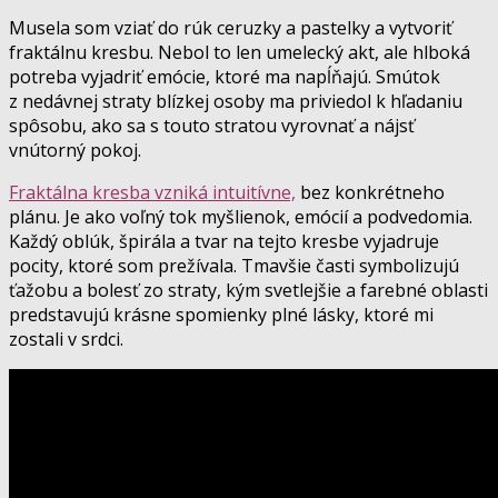
Musela som vziať do rúk ceruzky a pastelky a vytvoriť
fraktálnu kresbu. Nebol to len umelecký akt, ale hlboká
potreba vyjadriť emócie, ktoré ma napĺňajú. Smútok
z nedávnej straty blízkej osoby ma priviedol k hľadaniu
spôsobu, ako sa s touto stratou vyrovnať a nájsť
vnútorný pokoj.
Fraktálna kresba vzniká intuitívne,
bez konkrétneho
plánu. Je ako voľný tok myšlienok, emócií a podvedomia.
Každý oblúk, špirála a tvar na tejto kresbe vyjadruje
pocity, ktoré som prežívala. Tmavšie časti symbolizujú
ťažobu a bolesť zo straty, kým svetlejšie a farebné oblasti
predstavujú krásne spomienky plné lásky, ktoré mi
zostali v srdci.