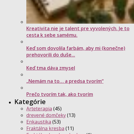
Kreativita nie je talent pre vyvolených. Je to
cesta k sebe samému.
Keď som dovolila farbám, aby mi (konečne)
prehovorili do duše...
Keď tma dáva zmysel
„Nemám na to… a predsa tvorím“
Prečo tvorím tak, ako tvorím
Kategórie
Arteterapia
(45)
drevené domčeky
(13)
Enkaustika
(53)
Fraktálna kresba
(11)