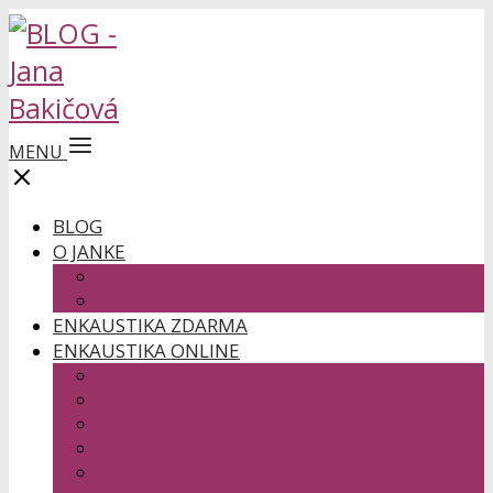
MENU
BLOG
O JANKE
VÝSTAVY
HOVORILI O MNE
ENKAUSTIKA ZDARMA
ENKAUSTIKA ONLINE
ENKAUSTIKA PRE ZAČIATOČNÍKOV
KOMBINOVANÁ ENKAUSTIKA
MAĽOVANÉ VIANOČNÉ POZDRAVY
E-book Ako zorganizovať svoju prvú výstavu
KONZULTÁCIE K ENKAUSTIKE