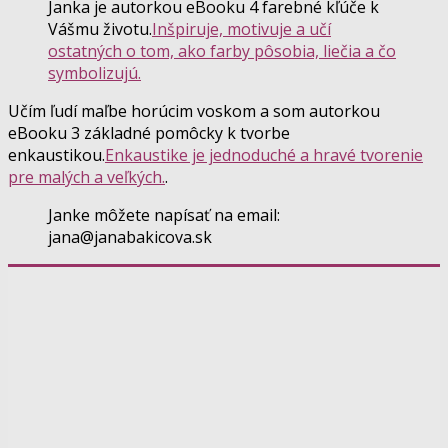
Janka je autorkou eBooku 4 farebné kľúče k
Vášmu životu.
Inšpiruje, motivuje a učí
ostatných o tom, ako farby pôsobia, liečia a čo
symbolizujú.
Učím ľudí maľbe horúcim voskom a som autorkou
eBooku 3 základné pomôcky k tvorbe
enkaustikou.
Enkaustike je jednoduché a hravé tvorenie
pre malých a veľkých.
.
Janke môžete napísať na email:
jana@janabakicova.sk