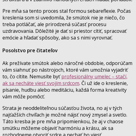
Pre mňa sa tento proces stal formou sebareflexie. Počas
kreslenia som si uvedomila, že smútok nie je niečo, čo
treba potláčať, ale prirodzená súčasť procesu
uzdravovania. Dôležité je dať si priestor cítiť, spracovať
emócie a hľadať spôsoby, ako sa s nimi vyrovnať.
Posolstvo pre čitateľov
Ak prežívate smútok alebo náročné obdobie, odporúčam
vám siahnuť po nástrojoch, ktoré vám umožnia vyjadriť
to, čo cítite. Nemusíte byť
profesionálny umelec – stačí,
ak sa necháte viesť svojím srdcom
. Či už ide o kreslenie,
písanie, hudbu alebo meditáciu, každá forma kreativity
vám môže pomôcť.
Strata je neoddeliteľnou súčasťou života, no aj v tých
najťažších chvíľach je možné nájsť nový zmysel a svetlo.
Táto kresba je pre mňa pripomienkou, že aj v chaose
smútku môžeme objaviť harmóniu a krásu, ak sa
rozhodneme otvoriť srdce a nechať ho viesť.