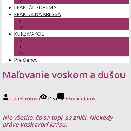
FAREBNÁ METÓDA
FRAKTÁL ZDARMA
FRAKTÁLNA KRESBA
FRAKTÁLNA KRESBA SYMBOLY
UMELECKÝ FRAKTÁL
KURZY/AKCIE
ART TEAMBUILDING
KURZY V MESTÁCH
Zážitkové kurzy
Pre členov
Maľovanie voskom a dušou
Jana Bakičová
415x
0 Komentárov
Nie všetko, čo sa topí, sa zničí. Niekedy
práve vosk tvorí krásu.