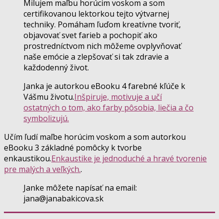
Milujem maľbu horúcim voskom a som
certifikovanou lektorkou tejto výtvarnej
techniky. Pomáham ľuďom kreatívne tvoriť,
objavovať svet farieb a pochopiť ako
prostredníctvom nich môžeme ovplyvňovať
naše emócie a zlepšovať si tak zdravie a
každodenný život.
Janka je autorkou eBooku 4 farebné kľúče k
Vášmu životu.
Inšpiruje, motivuje a učí
ostatných o tom, ako farby pôsobia, liečia a čo
symbolizujú.
Učím ľudí maľbe horúcim voskom a som autorkou
eBooku 3 základné pomôcky k tvorbe
enkaustikou.
Enkaustike je jednoduché a hravé tvorenie
pre malých a veľkých.
.
Janke môžete napísať na email:
jana@janabakicova.sk