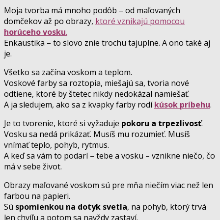
Moja tvorba má mnoho podôb – od maľovaných
domčekov až po obrazy,
ktoré vznikajú pomocou
horúceho vosku
.
Enkaustika – to slovo znie trochu tajuplne. A ono také aj
je.
Všetko sa začína voskom a teplom.
Voskové farby sa roztopia, miešajú sa, tvoria nové
odtiene, ktoré by štetec nikdy nedokázal namiešať.
A ja sledujem, ako sa z kvapky farby rodí
kúsok príbehu
.
Je to tvorenie, ktoré si vyžaduje
pokoru a trpezlivosť
.
Vosku sa nedá prikázať. Musíš mu rozumieť. Musíš
vnímať teplo, pohyb, rytmus.
A keď sa vám to podarí – tebe a vosku – vznikne niečo, čo
má v sebe život.
Obrazy maľované voskom sú pre mňa niečím viac než len
farbou na papieri.
Sú
spomienkou na dotyk svetla
, na pohyb, ktorý trvá
len chvíľu a potom sa navždy zastaví.