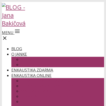
MENU
BLOG
O JANKE
VÝSTAVY
HOVORILI O MNE
ENKAUSTIKA ZDARMA
ENKAUSTIKA ONLINE
ENKAUSTIKA PRE ZAČIATOČNÍKOV
KOMBINOVANÁ ENKAUSTIKA
MAĽOVANÉ VIANOČNÉ POZDRAVY
E-book Ako zorganizovať svoju prvú výstavu
KONZULTÁCIE K ENKAUSTIKE