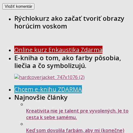
Rýchlokurz ako začať tvoriť obrazy
horúcim voskom
Online kurz Enkaustika Zdarma
E-kniha o tom, ako farby pôsobia,
liečia a čo symbolizujú.
Chcem e-knihu ZDARMA
Najnovšie články
Kreativita nie je talent pre vyvolených. Je to
cesta k sebe samému.
Keď som dovolila farbám, aby mi (konečne)