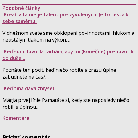
Podobné články
Kreativita nie je talent pre vyvolených. Je to cesta k
sebe samému.
V dnešnom svete sme obklopení povinnosťami, hlukom a
neustálym tlakom na výkon.…
Keď som dovolila farbám, aby mi (konečne) prehovorili
do duše...
Poznáte ten pocit, keď niečo robíte a zrazu úplne
zabudnete na čas?…
Keď tma dáva zmysel
Mágia prvej línie Pamätáte si, kedy ste naposledy niečo
robili s úplnou…
Komentáre
Pridať komentár