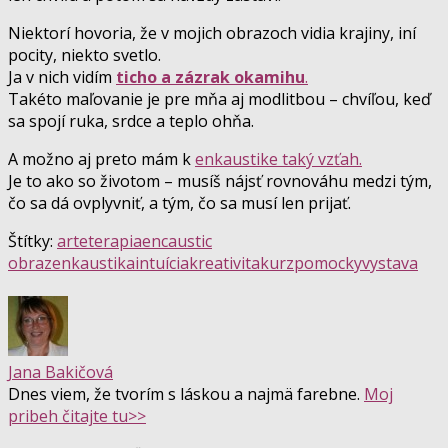
Niektorí hovoria, že v mojich obrazoch vidia krajiny, iní
pocity, niekto svetlo.
Ja v nich vidím
ticho a zázrak okamihu
.
Takéto maľovanie je pre mňa aj modlitbou – chvíľou, keď
sa spojí ruka, srdce a teplo ohňa.
A možno aj preto mám k
enkaustike taký vzťah.
Je to ako so životom – musíš nájsť rovnováhu medzi tým,
čo sa dá ovplyvniť, a tým, čo sa musí len prijať.
Štítky:
arteterapia
encaustic
obraz
enkaustika
intuícia
kreativita
kurz
pomocky
vystava
Jana Bakičová
Dnes viem, že tvorím s láskou a najmä farebne.
Moj
pribeh čitajte tu>>