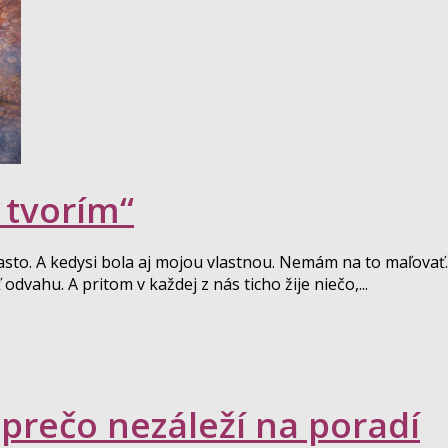
 tvorím“
často. A kedysi bola aj mojou vlastnou. Nemám na to maľov
vahu. A pritom v každej z nás ticho žije niečo,...
prečo nezáleží na poradí