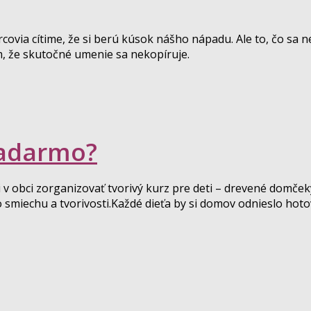
orcovia cítime, že si berú kúsok nášho nápadu. Ale to, čo sa n
om, že skutočné umenie sa nekopíruje.
zadarmo?
v obci zorganizovať tvorivý kurz pre deti – drevené domče
o smiechu a tvorivosti.Každé dieťa by si domov odnieslo hoto