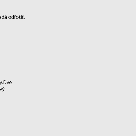
edá odfotiť,
ky.Dve
vý