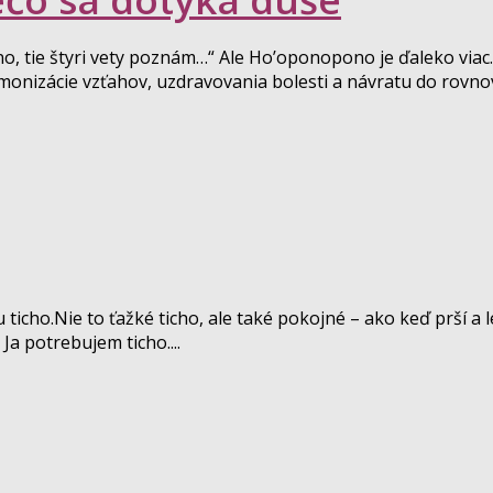
 tie štyri vety poznám…“ Ale Ho’oponopono je ďaleko viac.
monizácie vzťahov, uzdravovania bolesti a návratu do rovno
ou ticho.Nie to ťažké ticho, ale také pokojné – ako keď prší a
Ja potrebujem ticho....