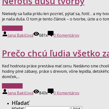
Nefotíš dušu tvorby
Niekedy sa ľudia prídu len pozrieť, pýtať sa, fotiť… a my tv
je naša duša. O tom je tento článok – o tvorbe, úcte a o t
Celý článok
Jana Bakičová
681x
0
Komentárov
Prečo chcú ľudia všetko 
Keď hodnota práce prestáva mať cenu. Nedávno sme chceli 
hodiny plné zábavy, práce s drevom, vône lepidla, detskéh
domček,...
Celý článok
Jana Bakičová
843x
0
Komentárov
Hľadať
Hľadať: