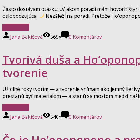
Často dostávam otázku: „V akom poradí mám hovoriť štyr
oslobodzujúca:
Nezáleží na poradí. Pretože Ho’oponopono 
Celý článok
Jana Bakičová
565x
0
Komentárov
Tvorivá duša a Ho’oponopo
tvorenie
Už dlhé roky tvorím — a tvorenie vnímam ako jemný liečivý p
prestanú byť materiálom — a stanú sa mostom medzi naším
Celý článok
Jana Bakičová
540x
0
Komentárov
Čo je Ho’oponopono a pre