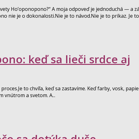
i vety Ho’oponopono?“ A moja odpoveď je jednoduchá — a z
nie je o dokonalosti.Nie je to návod.Nie je to príkaz. Je to.
no: keď sa lieči srdce aj
roces.Je to chvíľa, keď sa zastavíme. Keď farby, vosk, papie
 vnútrom a svetom. A...
čo sa dotýka duše