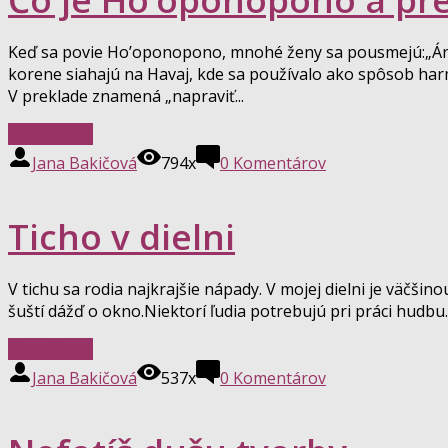
Keď sa povie Ho’oponopono, mnohé ženy sa pousmejú:„Áno,
korene siahajú na Havaj, kde sa používalo ako spôsob har
V preklade znamená „napraviť...
Celý článok
Jana Bakičová
794x
0
Komentárov
Ticho v dielni
V tichu sa rodia najkrajšie nápady. V mojej dielni je väčšin
šuští dážď o okno.Niektorí ľudia potrebujú pri práci hudbu. 
Celý článok
Jana Bakičová
537x
0
Komentárov