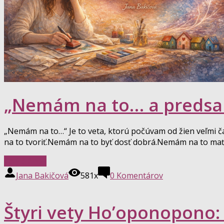
„Nemám na to… a predsa
„Nemám na to…“ Je to veta, ktorú počúvam od žien veľmi 
na to tvoriť.Nemám na to byť dosť dobrá.Nemám na to mať od
Celý článok
Jana Bakičová
581x
0
Komentárov
Štyri vety Ho’oponopono: 