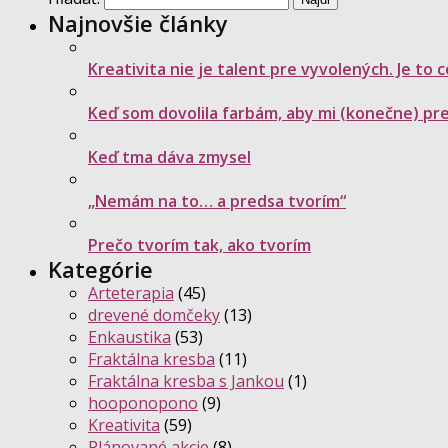
Najnovšie články
Kreativita nie je talent pre vyvolených. Je to
Keď som dovolila farbám, aby mi (konečne) preh
Keď tma dáva zmysel
„Nemám na to… a predsa tvorím“
Prečo tvorím tak, ako tvorím
Kategórie
Arteterapia
(45)
drevené domčeky
(13)
Enkaustika
(53)
Fraktálna kresba
(11)
Fraktálna kresba s Jankou
(1)
hooponopono
(9)
Kreativita
(59)
Plánované akcie
(8)