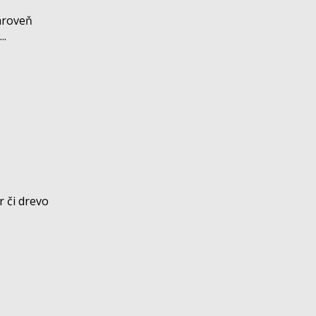
ároveň
..
r či drevo