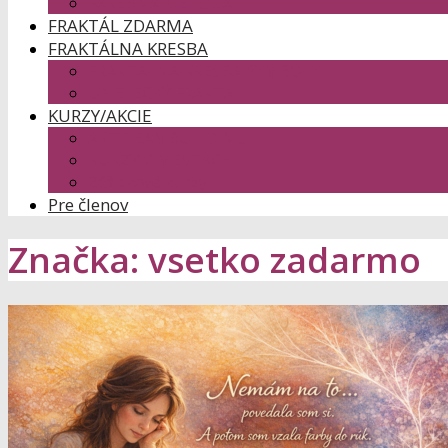
FAREBNÁ METÓDA
FRAKTÁL ZDARMA
FRAKTÁLNA KRESBA
FRAKTÁLNA KRESBA SYMBOLY
UMELECKÝ FRAKTÁL
KURZY/AKCIE
ART TEAMBUILDING
KURZY V MESTÁCH
Zážitkové kurzy
Pre členov
Značka: vsetko zadarmo