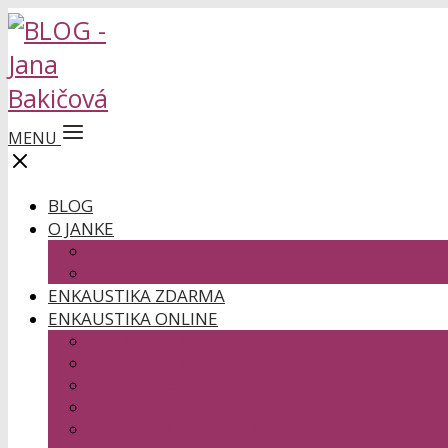
MENU
BLOG
O JANKE
VÝSTAVY
HOVORILI O MNE
ENKAUSTIKA ZDARMA
ENKAUSTIKA ONLINE
ENKAUSTIKA PRE ZAČIATOČNÍKOV
KOMBINOVANÁ ENKAUSTIKA
MAĽOVANÉ VIANOČNÉ POZDRAVY
E-book Ako zorganizovať svoju prvú výstavu
KONZULTÁCIE K ENKAUSTIKE